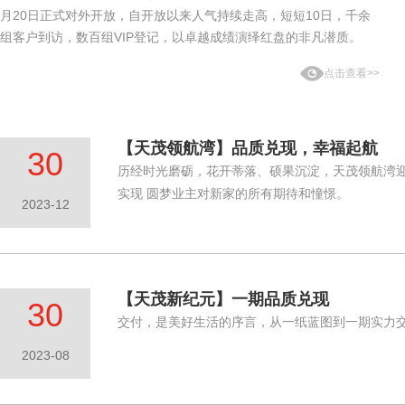
月20日正式对外开放，自开放以来人气持续走高，短短10日，千余
组客户到访，数百组VIP登记，以卓越成绩演绎红盘的非凡潜质。
点击查看>>
【天茂领航湾】品质兑现，幸福起航
30
历经时光磨砺，花开蒂落、硕果沉淀，天茂领航湾
实现 圆梦业主对新家的所有期待和憧憬。
2023-12
【天茂新纪元】一期品质兑现
30
交付，是美好生活的序言，从一纸蓝图到一期实力交
2023-08